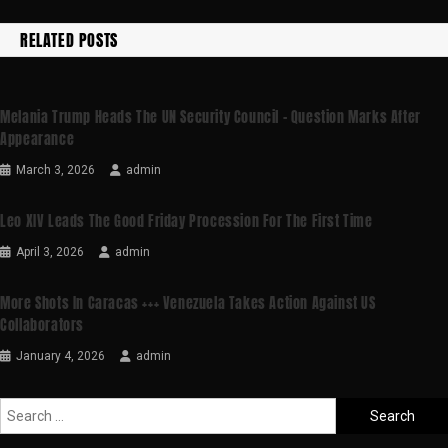
RELATED POSTS
Melania Trump Heads The UN Security Council – Question Marks After
Appearance
March 3, 2026
admin
Leo XIV Leads The Good Friday Procession For The First Time
April 3, 2026
admin
More Shots In Caracas +++ Venezuela Takes Action Against US
Collaborators
January 4, 2026
admin