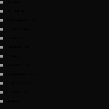
_Weather
BBCI.CO.UK
breakingnews.ie
EU Short News
EuroActiv
EURONEWS.COM
foxnews
france24.com
independent.co.uk
lrishtimes.com
luxtimes.lu
NewsNow