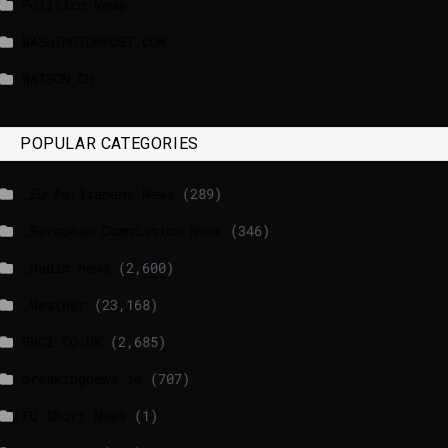
Politico News
WASHINGTONPOST.COM
WATSON.CH
POPULAR CATEGORIES
_EU Parliament News
(289)
_European Commission News
(346)
_Radio news
(2,600)
_Weather
(23,168)
BBCI.CO.UK
(2,685)
breakingnews.ie
(707)
EU Short News
(1)