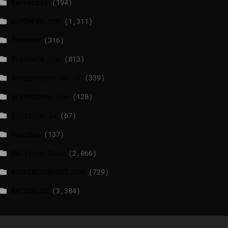
EuroActiv
(194)
EURONEWS.COM
(1,311)
foxnews
(316)
france24.com
(813)
independent.co.uk
(339)
lrishtimes.com
(128)
luxtimes.lu
(67)
NewsNow
(137)
Politico News
(2,066)
WASHINGTONPOST.COM
(729)
WATSON.CH
(3,384)