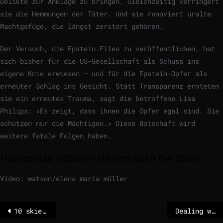
Delikte zur Anklage zu bringen. Gleichzeitig verringert
sie die Hemmungen der Täter. Und sie renoviert uralte
Machtgefüge, die längst zerstört gehören.
Der Versuch, die Epstein-Files zu veröffentlichen, hat
sich bisher für die US-Gesellschaft als Schuss ins
eigene Knie erwiesen – und für die Epstein-Opfer als
erneuter Schlag ins Gesicht. Statt Transparenz ernteten
sie ein erneutes Trauma, sagt die betroffene Lisa
Philips: «Es zeigt, dass ihnen die Opfer egal sind. Sie
schützen nur die Mächtigen.» Diese Botschaft wird
weitere fatale Folgen haben.
Humanoide Roboter stehlen allen die Show
Video: watson/elena maria müller
10 skiers missing after avalanche in California
Dealing with the Gaza war: Filmmakers criticize the Berlinale