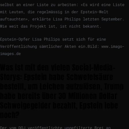
selbst an einer Liste zu arbeiten: «Es wird eine Liste
mit Leuten, die regelmässig in der Epstein-Welt
auftauchten», erklärte Lisa Philips letzten September.
Wie weit das Projekt ist, ist nicht bekannt.
Epstein-Opfer Lisa Philips setzt sich für eine
Veröffentlichung sämtlicher Akten ein.
Bild: www.imago-
images.de
Was ist mit den vielen Social-Media-
Storys: Epstein habe Schwefelsäure
bestellt, um Leichen aufzulösen, Trump
habe bereits über 30 Millionen Dollar
Schweigegelder bezahlt, Epstein lebe
noch?
Der vom DOJ veröffentlichte ungefilterte Brei an