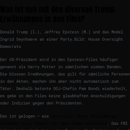
Was ist nun mit den diversen Trump-
Erwähnungen in den Files?
Donald Trump (l.), Jeffrey Epstein (M.) und das Model
Ingrid Seynhaeve an einer Party.
Bild: House Oversight
Democrats
Der US-Präsident wird in den Epstein-Files häufiger
genannt als Harry Potter in sämtlichen sieben Bänden.
Die blossen Erwähnungen, das gilt für sämtliche Personen
in den Akten, machen ihn aber nicht automatisch zum
Täter. Deshalb betonte DOJ-Chefin Pam Bondi wiederholt,
es gebe in den Files keine glaubhaften Anschuldigungen
oder Indizien gegen den Präsidenten.
Das ist gelogen – wie
Journalist Roger Sollenberger
(ehemals Daily Beast) vor zwei Tagen aufdeckte
. Das FBI