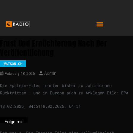
Frust Und Ernüchterung Nach Der
Veröffentlichung
WATSON.CH
Admin
February 18, 2026
Die Epstein-Files führten bisher zu zahlreichen
Rücktritten – und in Europa auch zu Anklagen.
Bild: EPA
18.02.2026, 04:51
18.02.2026, 04:51
Folge mir
Das war’s. Die Epstein-Files sind vollumfänglich