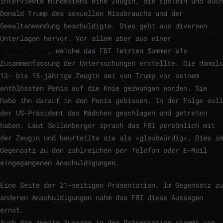
interviewte mindestens eine Zeugin, die Epstein und auch
Donald Trump des sexuellen Missbrauchs und der
Gewaltanwendung beschuldigte. Dies geht aus diversen
Unterlagen hervor. Vor allem aber aus einer
21-seitigen
Präsentation
, welche das FBI letzten Sommer als
Zusammenfassung der Untersuchungen erstellte. Die damals
13- bis 15-jährige Zeugin sei von Trump vor seinem
entblössten Penis auf die Knie gezwungen worden. Sie
habe ihn darauf in den Penis gebissen. In der Folge soll
der US-Präsident das Mädchen geschlagen und getreten
haben. Laut Sollenberger sprach das FBI persönlich mit
der Zeugin und beurteilte sie als «glaubwürdig». Dies im
Gegensatz zu den zahlreichen per Telefon oder E-Mail
eingegangenen Anschuldigungen.
Eine Seite der 21-seitigen Präsentation. Im Gegensatz zu
anderen Anschuldigungen nahm das FBI diese Aussagen
ernst.
bild: doj
Auch die zweite Aussage in der Präsentation stammt von