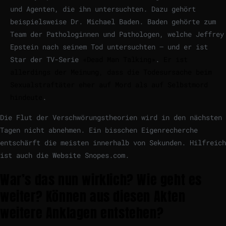
und Agenten, die ihn untersuchten. Dazu gehört
beispielsweise Dr. Michael Baden. Baden gehörte zum
Team der Pathologinnen und Pathologen, welche Jeffrey
Epstein nach seinem Tod untersuchten – und er ist
Star der TV-Serie
«Dead Man Talking»
.
Er ist
allerdings der Meinung, dass die Todesursache beim
Sexualstraftäter eher auf Mord als auf Selbstmord
hindeute
.
Die Flut der Verschwörungstheorien wird in den nächsten
Tagen nicht abnehmen. Ein bisschen Eigenrecherche
entschärft die meisten innerhalb von Sekunden. Hilfreich
ist auch die Website Snopes.com.
War’s das nun wirklich? Wie geht es
weiter? Können aus diesen Akten
weitere Anklagen entstehen?